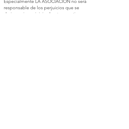
Especialmente LA ASOCIACIÓN no será
responsable de los perjuicios que se
deriven, sin perjuicio de otros motivos,
de;
Fallos y errores en el funcionamiento del
sistema electrónico, motivados por
deficiencias, sobrecargas y/ o
disfunciones en las líneas y redes de
telecomunicaciones ajenos al control de
LA ASOCIACIÓN.
La intervención, ajena a LA
ASOCIACIÓN, de programas nocivos,
tales como virus informáticos.
Uso y abuso indebido o inadecuado del
Sitio Web.
LA ASOCIACIÓN queda exonerada de
toda responsabilidad por el contenido
que pueda ser recibido como
consecuencia de los formularios de